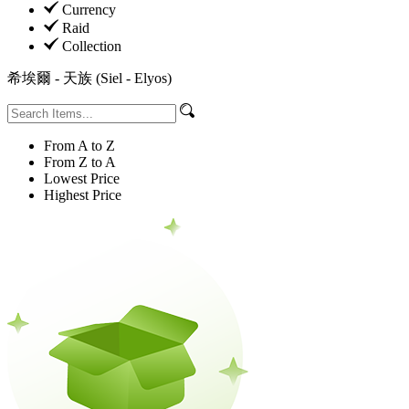
Currency
Raid
Collection
希埃爾 - 天族 (Siel - Elyos)
From A to Z
From Z to A
Lowest Price
Highest Price